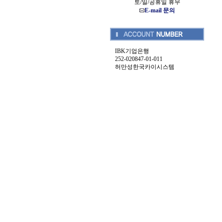
토/일/공휴일 휴무
E-mail 문의
IBK기업은행
252-020847-01-011
허만성한국카이시스템