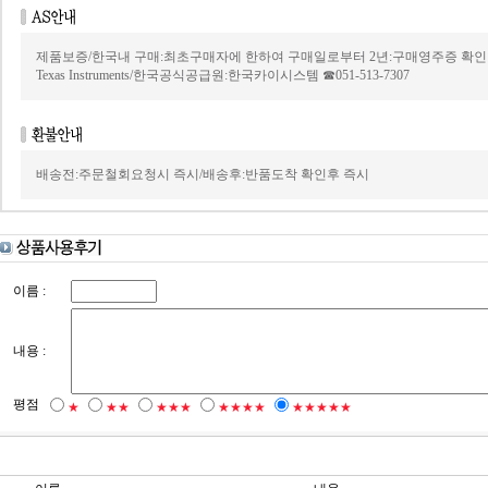
제품보증/한국내 구매:최초구매자에 한하여 구매일로부터 2년:구매영주증 확인
Texas Instruments/한국공식공급원:한국카이시스템 ☎051-513-7307
배송전:주문철회요청시 즉시/배송후:반품도착 확인후 즉시
이름 :
내용 :
평점
★
★★
★★★
★★★★
★★★★★