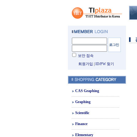
보안 접속
회원가입
|
ID/PW 찾기
CAS Graphing
Graphing
Scientific
Finance
Elementary