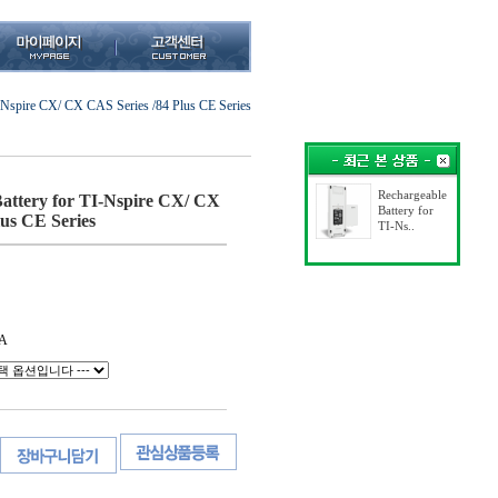
I-Nspire CX/ CX CAS Series /84 Plus CE Series
Rechargeable
attery for TI-Nspire CX/ CX
Battery for
lus CE Series
TI-Ns..
A