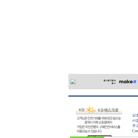
상호
사업
주소
Con