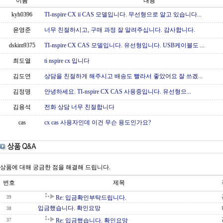
이름
내용
kyh0396
TI-nspire CX ii CAS 모델입니다. 무선형으로 알고 있습니다...
윤영준
너무 친절하시고, 구매 과정 잘 알려주십니다. 감사합니다.
dskim9375
TI-nspire CX CAS 모델입니다. 유선형입니다. USB케이블도 ...
최도열
ti nspire cx 입니다
김도연
상담을 친절하게 해주시고 배송도 빨라서 좋았어요 잘 쓰겠...
김정명
안녕하세요. TI-nspire CX CAS 사용중입니다. 유선형으...
김용석
전화 상담 너무 친절합니다
cas
cx cas 사용자인데 이건 무슨 용도인가요?
상품에 대해 궁금한 점을 해결해 드립니다.
번호
제목
Re: 입금확인부탁드립니다.
39
입금했습니다. 확인요망
38
Re: 입금했습니다. 확인요망
37