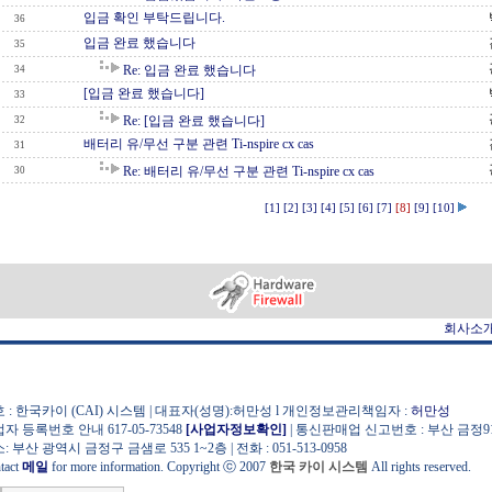
입금 확인 부탁드립니다.
36
입금 완료 했습니다
35
Re: 입금 완료 했습니다
34
[입금 완료 했습니다]
33
Re: [입금 완료 했습니다]
32
배터리 유/무선 구분 관련 Ti-nspire cx cas
31
Re: 배터리 유/무선 구분 관련 Ti-nspire cx cas
30
[1]
[2]
[3]
[4]
[5]
[6]
[7]
[8]
[9]
[10]
회사소
 : 한국카이 (CAI) 시스템 | 대표자(성명):허만성 l 개인정보관리책임자 :
허만성
자 등록번호 안내 617-05-73548
[사업자정보확인]
| 통신판매업 신고번호 : 부산 금정9
: 부산 광역시 금정구 금샘로 535 1~2층 | 전화 : 051-513-0958
tact
메일
for more information. Copyright ⓒ 2007
한국 카이 시스템
All rights reserved.