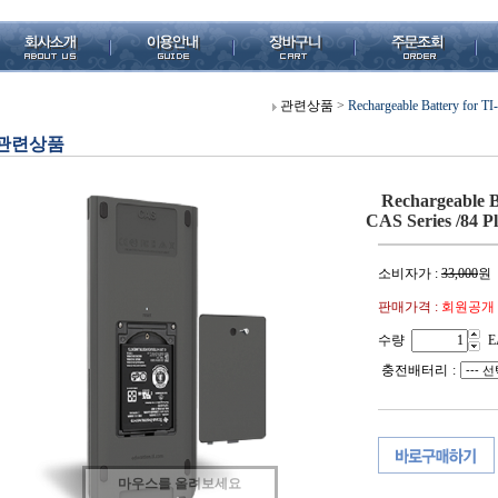
관련상품
>
Rechargeable Battery for T
관련상품
Rechargeable B
CAS Series /84 P
소비자가 :
33,000
원
판매가격 :
회원공개
수량
E
충전배터리
:
마우스를 올려보세요