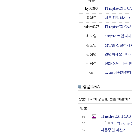
이름
kyh0396
TI-nspire CX
윤영준
너무 친절하시고,
dskim9375
TI-nspire CX
최도열
ti nspire cx 입니다
김도연
상담을 친절하게 
김정명
안녕하세요. TI-ns
김용석
전화 상담 너무 
cas
cx cas 사용자
상품에 대해 궁금한 점을 해결해 
번호
TI-nspire CX II 
99
Re: TI-nspi
98
사용중인 계산기
97