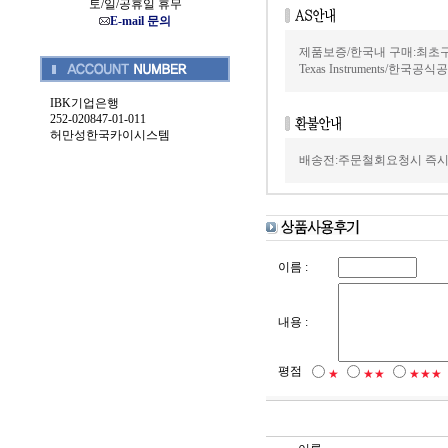
토/일/공휴일 휴무
E-mail 문의
제품보증/한국내 구매:최초
Texas Instruments/한국
IBK기업은행
252-020847-01-011
허만성한국카이시스템
배송전:주문철회요청시 즉시
이름 :
내용 :
평점
★
★★
★★★