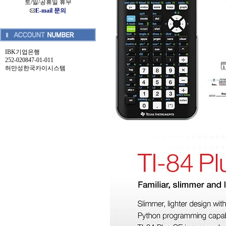
토/일/공휴일 휴무
E-mail 문의
IBK기업은행
252-020847-01-011
허만성한국카이시스템