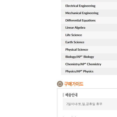
2일이내/토,일,공휴일 휴무