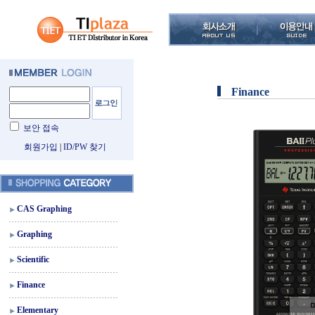
Finance
보안 접속
회원가입
|
ID/PW 찾기
CAS Graphing
Graphing
Scientific
Finance
Elementary