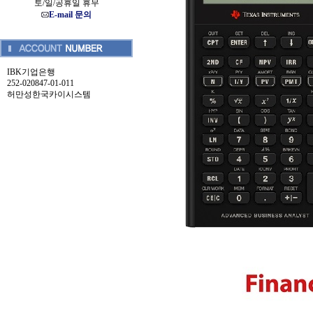
토/일/공휴일 휴무
E-mail 문의
IBK기업은행
252-020847-01-011
허만성한국카이시스템