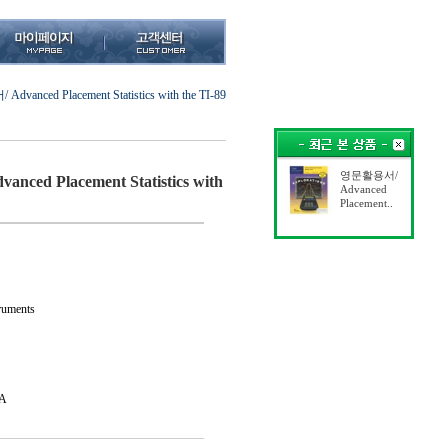
vanced Placement Statistics with the TI-89
영문활용서/
ed Placement Statistics with
Advanced
Placement..
uments
A