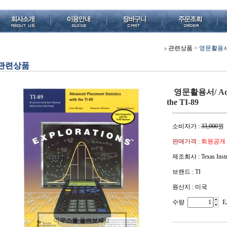
관련상품
>
영문활용서/ Ad
관련상품
영문활용서/ Advanc
the TI-89
소비자가 :
33,000
원
판매가격 :
회원공개
제조회사 : Texas Instr
브랜드 : TI
원산지 : 미국
수량
E
마우스를 올려보세요