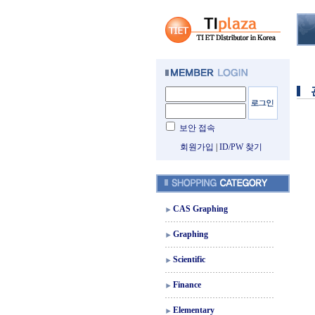
보안 접속
회원가입
|
ID/PW 찾기
CAS Graphing
Graphing
Scientific
Finance
Elementary