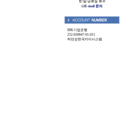
토/일/공휴일 휴무
E-mail 문의
IBK기업은행
252-020847-01-011
허만성한국카이시스템