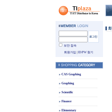
보안 접속
회원가입
|
ID/PW 찾기
CAS Graphing
Graphing
Scientific
Finance
Elementary