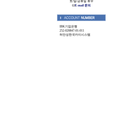
토/일/공휴일 휴무
E-mail 문의
IBK기업은행
252-020847-01-011
허만성한국카이시스템