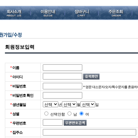
회원정보입력
*
이름
*
아이디
*
비밀번호
* 영문 대소문자/숫자/특수문자를 혼용하여 2
*
비밀번호 확인
*
생년월일
년
월
일
*
성별
선택안함
남
여
*
우편번호
*
집주소