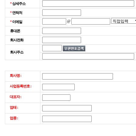
*
상세주소
*
연락처
@
*
이메일
휴대폰
회사전화
회사주소
회사명 :
사업등록번호 :
대표자 :
업태 :
업종 :