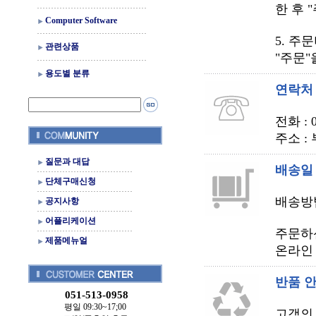
한 후 
Computer Software
5. 주
관련상품
"주문
용도별 분류
연락처
전화 : 0
주소 :
질문과 대답
배송일
단체구매신청
배송방
공지사항
어플리케이션
주문하신
제품메뉴얼
온라인 
반품 
051-513-0958
평일 09:30~17;00
고객의