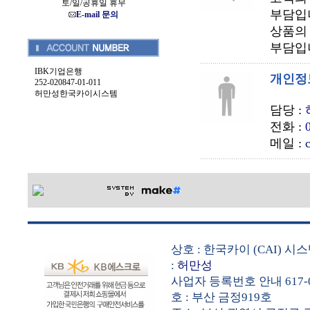
토/일/공휴일 휴무
부담입
E-mail 문의
상품의
부담입
IBK기업은행
개인정
252-020847-01-011
허만성한국카이시스템
담당 :
전화 :
메일 :
상호 : 한국카이 (CAI) 
:
허만성
사업자 등록번호 안내 617-0
호 : 부산 금정919호