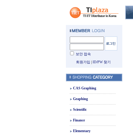
보안 접속
회원가입
|
ID/PW 찾기
CAS Graphing
Graphing
Scientific
Finance
Elementary