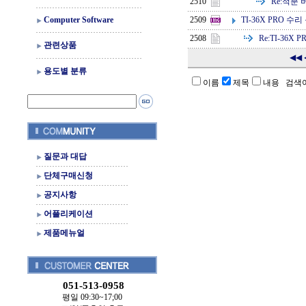
Re:
적분 
2510
TI-36X PRO 수
Computer Software
2509
Re:
TI-36X 
2508
관련상품
◀◀
용도별 분류
이름
제목
내용 검색
질문과 대답
단체구매신청
공지사항
어플리케이션
제품메뉴얼
051-513-0958
평일 09:30~17;00