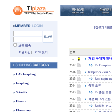
[질문과 대답]
보안 접속
번호
회원가입
|
ID/PW 찾기
개인 구매자 안
:::
Re:
TI-nspire 
2517
ti nspire cx 2
2516
CAS Graphing
Re:
ti nspir
2515
Graphing
충전 오류
2514
Re:
충전 오류
Scientific
2513
적분 버그가 있는
2512
Finance
Re:
적분 버그
2511
Elementary