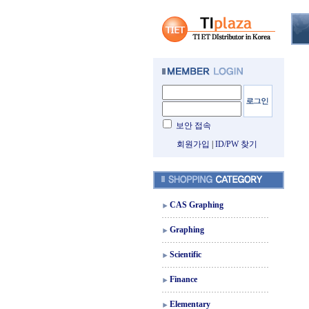
보안 접속
회원가입
|
ID/PW 찾기
CAS Graphing
Graphing
Scientific
Finance
Elementary