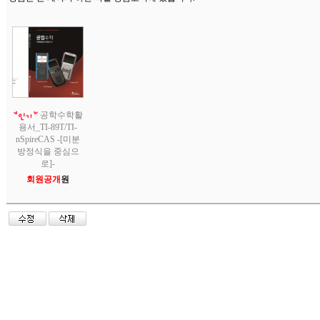
공학수학활
용서_TI-89T/TI-
nSpireCAS -[미분
방정식을 중심으
로]-
회원공개
원