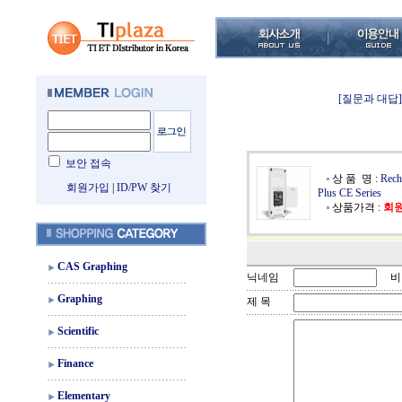
[질문과 대답]
보안 접속
상 품 명 :
Rech
회원가입
|
ID/PW 찾기
Plus CE Series
상품가격 :
회
CAS Graphing
닉네임
비
Graphing
제 목
Scientific
Finance
Elementary