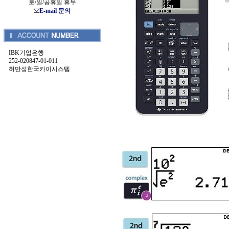
토/일/공휴일 휴무
E-mail 문의
IBK기업은행
252-020847-01-011
허만성한국카이시스템