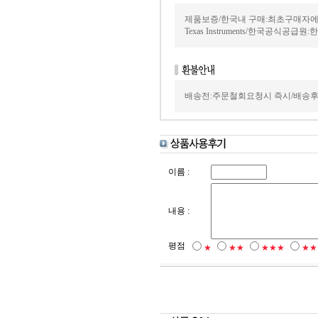
제품보증/한국내 구매:최초구매자에
Texas Instruments/한국공식공급원
배송전:주문철회요청시 즉시/배송후
이름 :
내용 :
평점
★
★★
★★★
★★