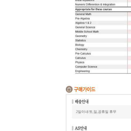
2일이내/토,일,공휴일 휴무