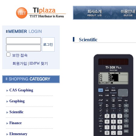
Scientific
보안 접속
회원가입
|
ID/PW 찾기
CAS Graphing
Graphing
Scientific
Finance
Elementary