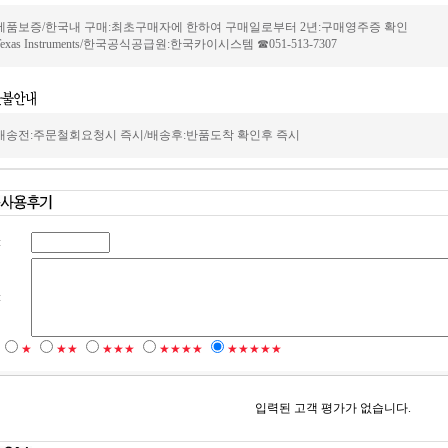
제품보증/한국내 구매:최초구매자에 한하여 구매일로부터 2년:구매영주증 확인
Texas Instruments/한국공식공급원:한국카이시스템 ☎051-513-7307
배송전:주문철회요청시 즉시/배송후:반품도착 확인후 즉시
:
:
★
★★
★★★
★★★★
★★★★★
입력된 고객 평가가 없습니다.