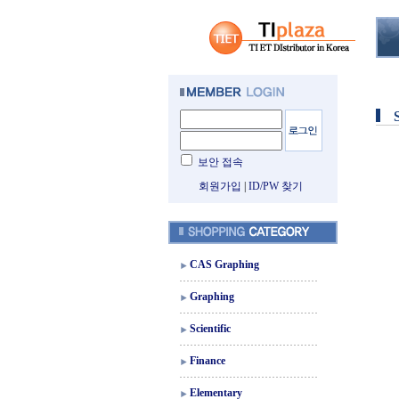
보안 접속
회원가입
|
ID/PW 찾기
CAS Graphing
Graphing
Scientific
Finance
Elementary