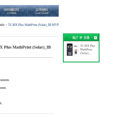
tific
>
TI-30X Plus MathPrint (Solar)_IB MYP
TI-30X Plus
X Plus MathPrint (Solar)_IB
MathPrint
(Solar)_..
uments
ments
A