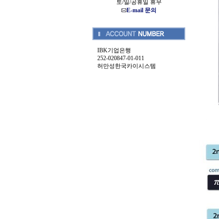
토/일/공휴일 휴무
E-mail 문의
IBK기업은행
252-020847-01-011
허만성한국카이시스템