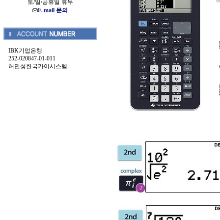
토/일/공휴일 휴무
E-mail 문의
IBK기업은행
252-020847-01-011
허만성한국카이시스템