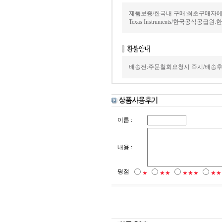
제품보증/한국내 구매:최초구매자에
Texas Instruments/한국공식공급원
배송전:주문철회요청시 즉시/배송후
이름 :
내용 :
평점
★
★★
★★★
★★