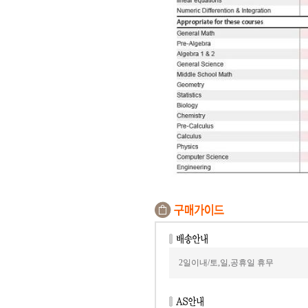
2일이내/토,일,공휴일 휴무