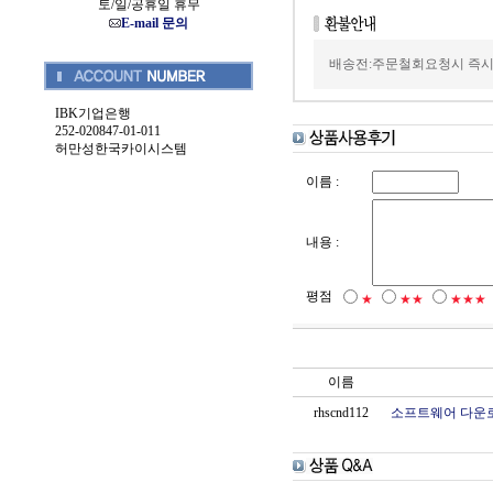
토/일/공휴일 휴무
E-mail 문의
배송전:주문철회요청시 즉시
IBK기업은행
252-020847-01-011
허만성한국카이시스템
이름 :
내용 :
평점
★
★★
★★★
이름
rhscnd112
소프트웨어 다운로