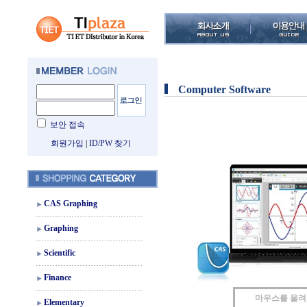
Computer Software
보안 접속
회원가입
|
ID/PW 찾기
CAS Graphing
Graphing
Scientific
Finance
마우스를 올
Elementary