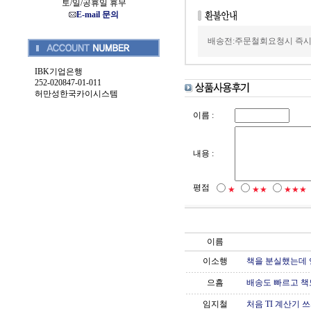
토/일/공휴일 휴무
E-mail 문의
배송전:주문철회요청시 즉시
IBK기업은행
252-020847-01-011
허만성한국카이시스템
이름 :
내용 :
평점
★
★★
★★★
이름
이소행
책을 분실했는데 
으흠
배송도 빠르고 책
임지철
처음 TI 계산기 