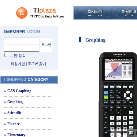
Graphing
보안 접속
회원가입
|
ID/PW 찾기
CAS Graphing
Graphing
Scientific
Finance
마우스를 
Elementary