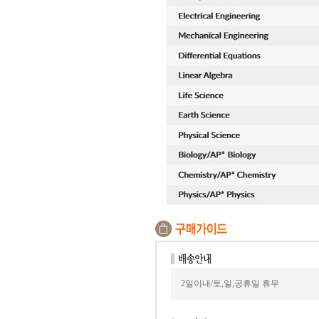
2일이내/토,일,공휴일 휴무