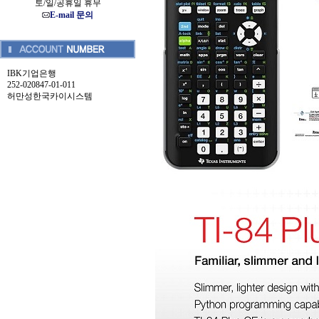
토/일/공휴일 휴무
E-mail 문의
IBK기업은행
252-020847-01-011
허만성한국카이시스템