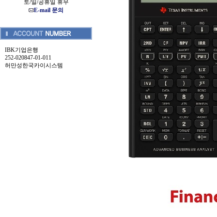
토/일/공휴일 휴무
E-mail 문의
IBK기업은행
252-020847-01-011
허만성한국카이시스템