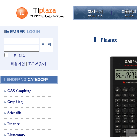
Finance
보안 접속
회원가입
|
ID/PW 찾기
CAS Graphing
Graphing
Scientific
Finance
Elementary