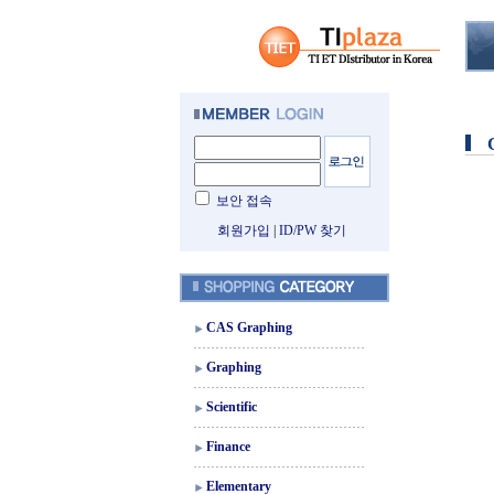
보안 접속
회원가입
|
ID/PW 찾기
CAS Graphing
Graphing
Scientific
Finance
Elementary