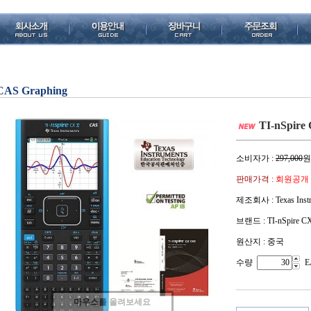
CAS Graphing
TI-nSpire
소비자가 :
297,000
원
판매가격 :
회원공개
제조회사 : Texas Instr
브랜드 : TI-nSpire C
원산지 : 중국
수량
E
마우스를 올려보세요