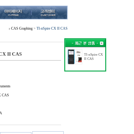
CAS Graphing
>
TI-nSpire CX II CAS
 CX II CAS
TI-nSpire CX
II CAS
uments
X CAS
A