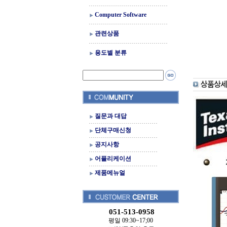
Computer Software
관련상품
용도별 분류
질문과 대답
단체구매신청
공지사항
어플리케이션
제품메뉴얼
051-513-0958
평일 09:30~17;00