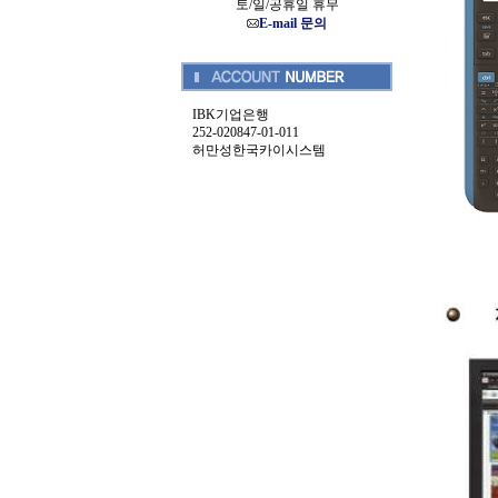
토/일/공휴일 휴무
E-mail 문의
IBK기업은행
252-020847-01-011
허만성한국카이시스템