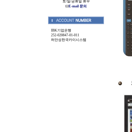
토/일/공휴일 휴무
E-mail 문의
IBK기업은행
252-020847-01-011
허만성한국카이시스템