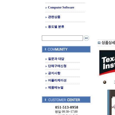
Computer Software
관련상품
용도별 분류
질문과 대답
단체구매신청
공지사항
어플리케이션
제품메뉴얼
051-513-0958
평일 09:30~17;00