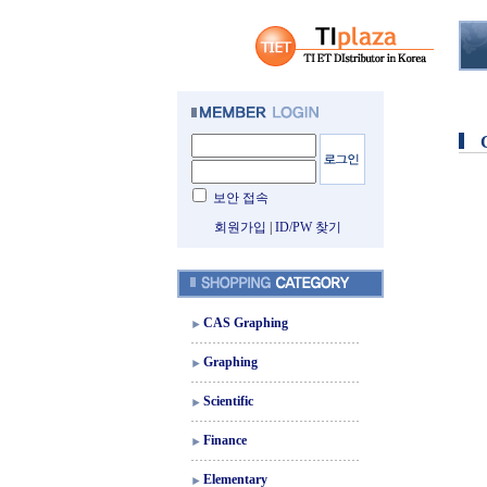
보안 접속
회원가입
|
ID/PW 찾기
CAS Graphing
Graphing
Scientific
Finance
Elementary