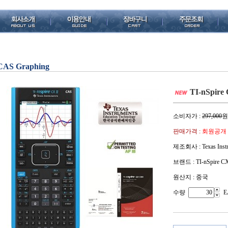
CAS Graphing
TI-nSpire
소비자가 :
297,000
원
판매가격 :
회원공개
제조회사 : Texas Instr
브랜드 : TI-nSpire C
원산지 : 중국
수량
E