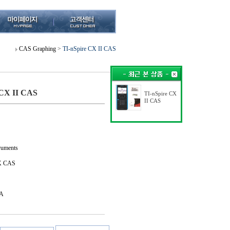
CAS Graphing
>
TI-nSpire CX II CAS
 CX II CAS
TI-nSpire CX
II CAS
uments
X CAS
A