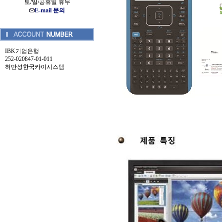
토/일/공휴일 휴무
E-mail 문의
IBK기업은행
252-020847-01-011
허만성한국카이시스템