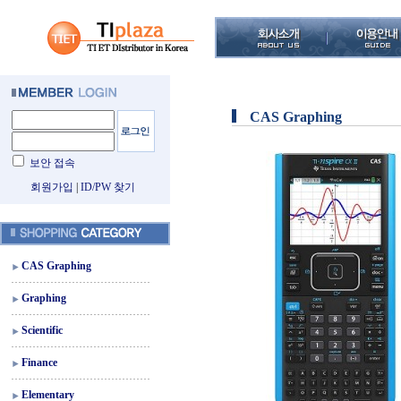
CAS Graphing
보안 접속
회원가입
|
ID/PW 찾기
CAS Graphing
Graphing
Scientific
Finance
Elementary