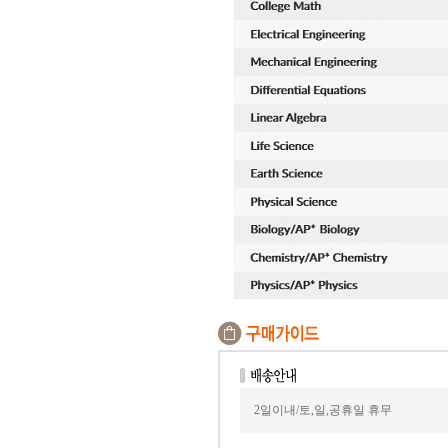
2일이내/토,일,공휴일 휴무