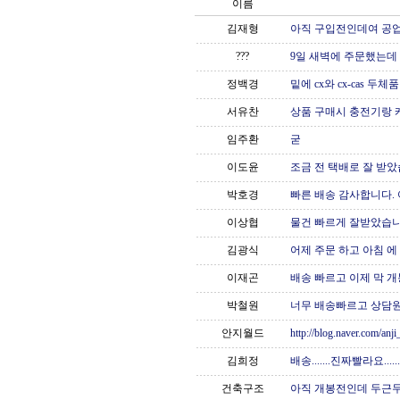
이름
김재형
아직 구입전인데여 공
???
9일 새벽에 주문했는데 
정백경
밑에 cx와 cx-cas 두체품
서유찬
상품 구매시 충전기랑 케
임주환
굳
이도윤
조금 전 택배로 잘 받았습
박호경
빠른 배송 감사합니다. 어
이상협
물건 빠르게 잘받았습니
김광식
어제 주문 하고 아침 에 
이재곤
배송 빠르고 이제 막 개
박철원
너무 배송빠르고 상담원 친절
안지월드
http://blog.naver.com/
김희정
배송.......진짜빨라요....
건축구조
아직 개봉전인데 두근두근