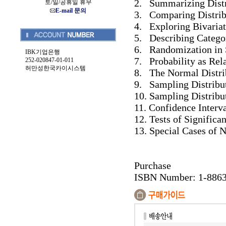
2. Summarizing Distri
토/일/공휴일 휴무
E-mail 문의
3. Comparing Distribu
4. Exploring Bivariat
5. Describing Catego
6. Randomization in 
IBK기업은행
7. Probability as Rel
252-020847-01-011
허만성한국카이시스템
8. The Normal Distri
9. Sampling Distribu
10. Sampling Distribu
11. Confidence Interva
12. Tests of Significa
13. Special Cases of 
Purchase
ISBN Number: 1-886