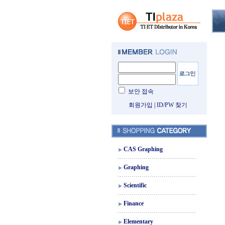
보안 접속
회원가입
|
ID/PW 찾기
CAS Graphing
Graphing
Scientific
Finance
Elementary